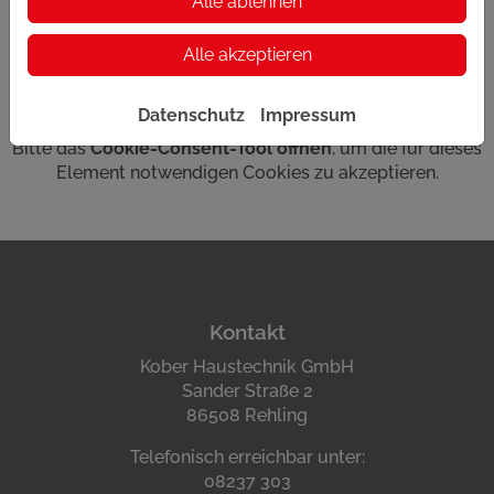
Alle ablehnen
Alle akzeptieren
Datenschutz
Impressum
Bitte das
Cookie-Consent-Tool öffnen
, um die für dieses
Element notwendigen Cookies zu akzeptieren.
Footer - Kontaktdaten und Öffnungszeit
Kontakt
Kober Haustechnik GmbH
Sander Straße 2
86508 Rehling
Telefonisch erreichbar unter:
08237 303