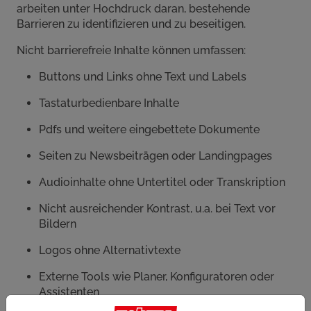
arbeiten unter Hochdruck daran, bestehende
Barrieren zu identifizieren und zu beseitigen.
Nicht barrierefreie Inhalte können umfassen:
Buttons und Links ohne Text und Labels
Tastaturbedienbare Inhalte
Pdfs und weitere eingebettete Dokumente
Seiten zu Newsbeiträgen oder Landingpages
Audioinhalte ohne Untertitel oder Transkription
Nicht ausreichender Kontrast, u.a. bei Text vor
Bildern
Logos ohne Alternativtexte
Externe Tools wie Planer, Konfiguratoren oder
Assistenten