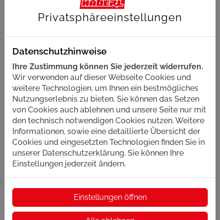
Feedback und Kontakt: Wenn Ihnen Barrieren
Privatsphäre­einstellungen
auffallen oder Sie Probleme bei der Nutzung unserer
Website haben, freuen wir uns über Ihre
Rückmeldung:
info@haustechnik-kober.de
Datenschutzhinweise
Schlichtungsverfahren: Sollten Sie innerhalb eines
Ihre Zustimmung können Sie jederzeit widerrufen.
angemessenen Zeitraums keine zufriedenstellende
Wir verwenden auf dieser Webseite Cookies und
Antwort erhalten, können Sie sich an die
weitere Technologien, um Ihnen ein bestmögliches
Schlichtungsstelle gemäß § 16 BGG wenden:
Nutzungserlebnis zu bieten. Sie können das Setzen
Schlichtungsstelle BGG, c/o Deutscher
von Cookies auch ablehnen und unsere Seite nur mit
Behindertenrat, Telefon: 030 18 527-2805, E-
den technisch notwendigen Cookies nutzen. Weitere
Mail: info@schlichtungsstelle-bgg.de,
Informationen, sowie eine detaillierte Übersicht der
www.schlichtungsstelle-bgg.de
Cookies und eingesetzten Technologien finden Sie in
Stand der Erklärung: Mai 2026
unserer Datenschutzerklärung. Sie können Ihre
Einstellungen jederzeit ändern.
Einstellungen öffnen